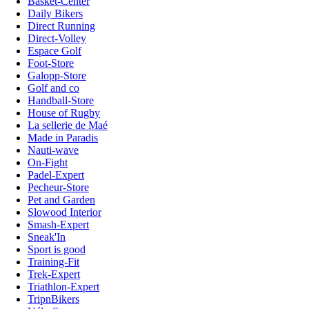
Basket-Center
Daily Bikers
Direct Running
Direct-Volley
Espace Golf
Foot-Store
Galopp-Store
Golf and co
Handball-Store
House of Rugby
La sellerie de Maé
Made in Paradis
Nauti-wave
On-Fight
Padel-Expert
Pecheur-Store
Pet and Garden
Slowood Interior
Smash-Expert
Sneak'In
Sport is good
Training-Fit
Trek-Expert
Triathlon-Expert
TripnBikers