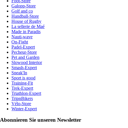
Foot-Store
Galopp-Store
Golf and co
Handball-Store
House of Rugby
La sellerie de Maé
Made in Paradis
Nauti-wave
On-Fight
Padel-Expert
Pecheur-Store
Pet and Garden
Slowood Interior
Smash-Expert
Sneak'In
Sport is good
Training-Fit
Trek-Expert
Triathlon-Expert
TripnBikers
Vélo-Store
Winter-Expert
Abonnieren Sie unseren Newsletter