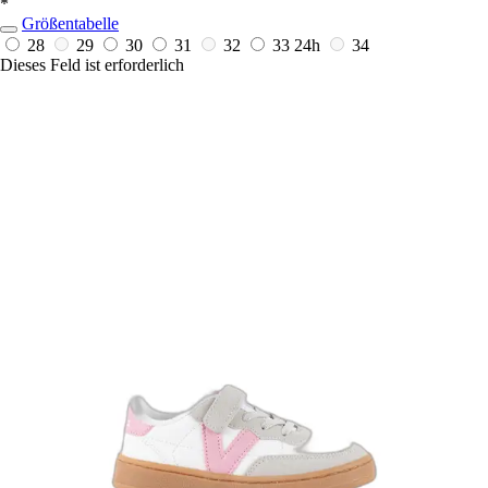
*
Größentabelle
28
29
30
31
32
33
24h
34
Dieses Feld ist erforderlich