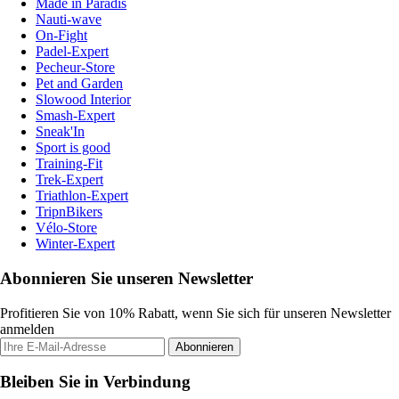
Made in Paradis
Nauti-wave
On-Fight
Padel-Expert
Pecheur-Store
Pet and Garden
Slowood Interior
Smash-Expert
Sneak'In
Sport is good
Training-Fit
Trek-Expert
Triathlon-Expert
TripnBikers
Vélo-Store
Winter-Expert
Abonnieren Sie unseren Newsletter
Profitieren Sie von 10% Rabatt, wenn Sie sich für unseren Newsletter
anmelden
Abonnieren
Bleiben Sie in Verbindung