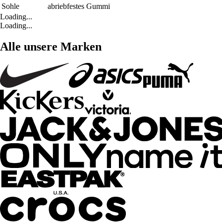
Sohle
abriebfestes Gummi
Loading...
Loading...
Alle unsere Marken