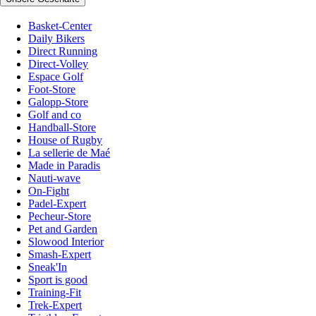
Basket-Center
Daily Bikers
Direct Running
Direct-Volley
Espace Golf
Foot-Store
Galopp-Store
Golf and co
Handball-Store
House of Rugby
La sellerie de Maé
Made in Paradis
Nauti-wave
On-Fight
Padel-Expert
Pecheur-Store
Pet and Garden
Slowood Interior
Smash-Expert
Sneak'In
Sport is good
Training-Fit
Trek-Expert