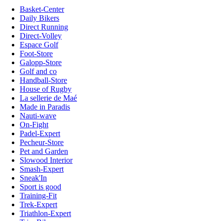
Basket-Center
Daily Bikers
Direct Running
Direct-Volley
Espace Golf
Foot-Store
Galopp-Store
Golf and co
Handball-Store
House of Rugby
La sellerie de Maé
Made in Paradis
Nauti-wave
On-Fight
Padel-Expert
Pecheur-Store
Pet and Garden
Slowood Interior
Smash-Expert
Sneak'In
Sport is good
Training-Fit
Trek-Expert
Triathlon-Expert