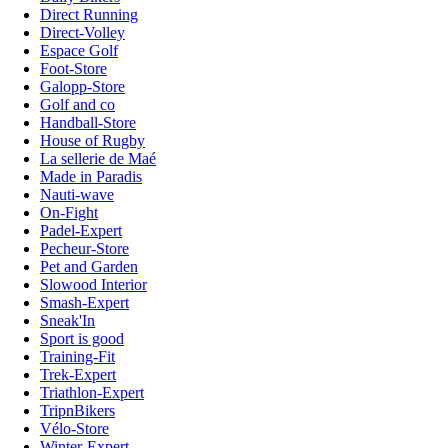
Direct Running
Direct-Volley
Espace Golf
Foot-Store
Galopp-Store
Golf and co
Handball-Store
House of Rugby
La sellerie de Maé
Made in Paradis
Nauti-wave
On-Fight
Padel-Expert
Pecheur-Store
Pet and Garden
Slowood Interior
Smash-Expert
Sneak'In
Sport is good
Training-Fit
Trek-Expert
Triathlon-Expert
TripnBikers
Vélo-Store
Winter-Expert