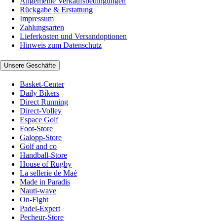
Allgemeine Verkaufsbedingungen
Rückgabe & Erstattung
Impressum
Zahlungsarten
Lieferkosten und Versandoptionen
Hinweis zum Datenschutz
Unsere Geschäfte
Basket-Center
Daily Bikers
Direct Running
Direct-Volley
Espace Golf
Foot-Store
Galopp-Store
Golf and co
Handball-Store
House of Rugby
La sellerie de Maé
Made in Paradis
Nauti-wave
On-Fight
Padel-Expert
Pecheur-Store