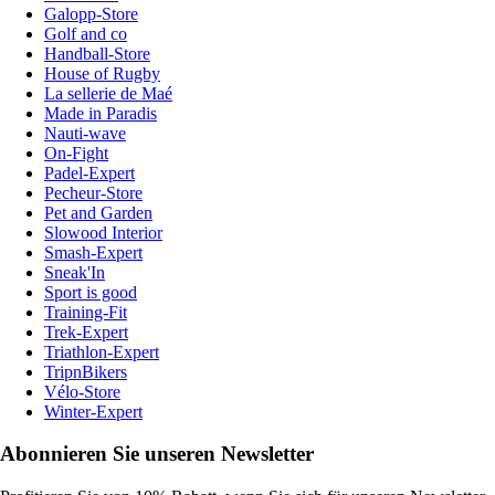
Galopp-Store
Golf and co
Handball-Store
House of Rugby
La sellerie de Maé
Made in Paradis
Nauti-wave
On-Fight
Padel-Expert
Pecheur-Store
Pet and Garden
Slowood Interior
Smash-Expert
Sneak'In
Sport is good
Training-Fit
Trek-Expert
Triathlon-Expert
TripnBikers
Vélo-Store
Winter-Expert
Abonnieren Sie unseren Newsletter