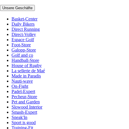
Unsere Geschäfte
Basket-Center
Daily Bikers
Direct Running
Direct-Volley
Espace Golf
Foot-Store
Galopp-Store
Golf and co
Handball-Store
House of Rugby
La sellerie de Maé
Made in Paradis
Nauti-wave
On-Fight
Padel-Expert
Pecheur-Store
Pet and Garden
Slowood Interior
Smash-Expert
Sneak'In
Sport is good
Training-Fit