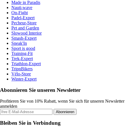
Made in Paradis
Nauti-wave
On-Fight
Padel-Expert
Pecheur-Store
Pet and Garden
Slowood Interior
Smash-Expert
Sneak'In
Sport is good
Training-Fit
Trek-Expert
Triathlon-Expert
TripnBikers
Vélo-Store
Winter-Expert
Abonnieren Sie unseren Newsletter
Profitieren Sie von 10% Rabatt, wenn Sie sich für unseren Newsletter
anmelden
Abonnieren
Bleiben Sie in Verbindung