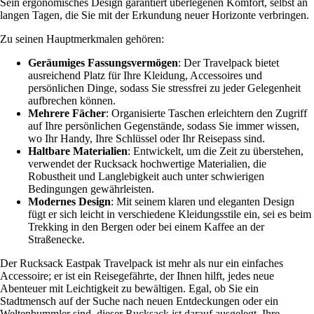
Sein ergonomisches Design garantiert überlegenen Komfort, selbst an
langen Tagen, die Sie mit der Erkundung neuer Horizonte verbringen.
Zu seinen Hauptmerkmalen gehören:
Geräumiges Fassungsvermögen
: Der Travelpack bietet
ausreichend Platz für Ihre Kleidung, Accessoires und
persönlichen Dinge, sodass Sie stressfrei zu jeder Gelegenheit
aufbrechen können.
Mehrere Fächer
: Organisierte Taschen erleichtern den Zugriff
auf Ihre persönlichen Gegenstände, sodass Sie immer wissen,
wo Ihr Handy, Ihre Schlüssel oder Ihr Reisepass sind.
Haltbare Materialien
: Entwickelt, um die Zeit zu überstehen,
verwendet der Rucksack hochwertige Materialien, die
Robustheit und Langlebigkeit auch unter schwierigen
Bedingungen gewährleisten.
Modernes Design
: Mit seinem klaren und eleganten Design
fügt er sich leicht in verschiedene Kleidungsstile ein, sei es beim
Trekking in den Bergen oder bei einem Kaffee an der
Straßenecke.
Der Rucksack Eastpak Travelpack ist mehr als nur ein einfaches
Accessoire; er ist ein Reisegefährte, der Ihnen hilft, jedes neue
Abenteuer mit Leichtigkeit zu bewältigen. Egal, ob Sie ein
Stadtmensch auf der Suche nach neuen Entdeckungen oder ein
Weltenbummler sind, dieser Rucksack ist darauf ausgelegt, Ihre