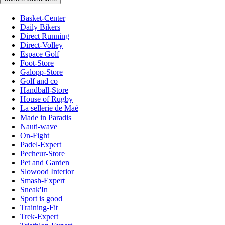
Basket-Center
Daily Bikers
Direct Running
Direct-Volley
Espace Golf
Foot-Store
Galopp-Store
Golf and co
Handball-Store
House of Rugby
La sellerie de Maé
Made in Paradis
Nauti-wave
On-Fight
Padel-Expert
Pecheur-Store
Pet and Garden
Slowood Interior
Smash-Expert
Sneak'In
Sport is good
Training-Fit
Trek-Expert