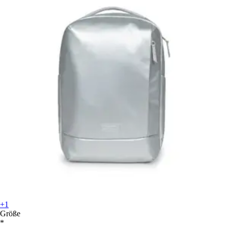
+1
Größe
*