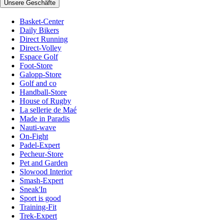
Unsere Geschäfte
Basket-Center
Daily Bikers
Direct Running
Direct-Volley
Espace Golf
Foot-Store
Galopp-Store
Golf and co
Handball-Store
House of Rugby
La sellerie de Maé
Made in Paradis
Nauti-wave
On-Fight
Padel-Expert
Pecheur-Store
Pet and Garden
Slowood Interior
Smash-Expert
Sneak'In
Sport is good
Training-Fit
Trek-Expert