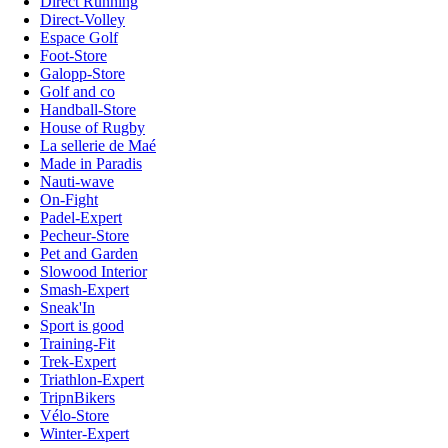
Direct Running
Direct-Volley
Espace Golf
Foot-Store
Galopp-Store
Golf and co
Handball-Store
House of Rugby
La sellerie de Maé
Made in Paradis
Nauti-wave
On-Fight
Padel-Expert
Pecheur-Store
Pet and Garden
Slowood Interior
Smash-Expert
Sneak'In
Sport is good
Training-Fit
Trek-Expert
Triathlon-Expert
TripnBikers
Vélo-Store
Winter-Expert