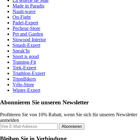
La sellerie de Maé
Made in Paradis
Nauti-wave
On-Fight
Padel-Expert
Pecheur-Store
Pet and Garden
Slowood Interior
Smash-Expert
Sneak'In
Sport is good
Training-Fit
Trek-Expert
Triathlon-Expert
TripnBikers
Vélo-Store
Winter-Expert
Abonnieren Sie unseren Newsletter
Profitieren Sie von 10% Rabatt, wenn Sie sich für unseren Newsletter
anmelden
Abonnieren
Bleiben Sie in Verbindung