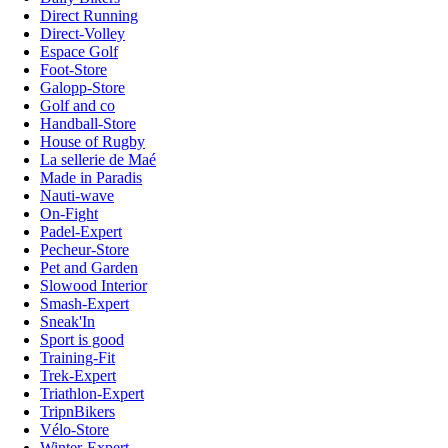
Direct Running
Direct-Volley
Espace Golf
Foot-Store
Galopp-Store
Golf and co
Handball-Store
House of Rugby
La sellerie de Maé
Made in Paradis
Nauti-wave
On-Fight
Padel-Expert
Pecheur-Store
Pet and Garden
Slowood Interior
Smash-Expert
Sneak'In
Sport is good
Training-Fit
Trek-Expert
Triathlon-Expert
TripnBikers
Vélo-Store
Winter-Expert