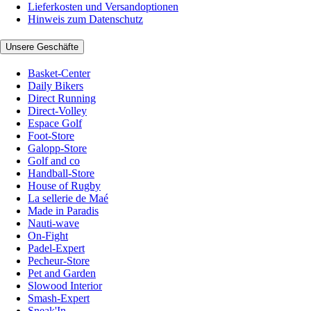
Lieferkosten und Versandoptionen
Hinweis zum Datenschutz
Unsere Geschäfte
Basket-Center
Daily Bikers
Direct Running
Direct-Volley
Espace Golf
Foot-Store
Galopp-Store
Golf and co
Handball-Store
House of Rugby
La sellerie de Maé
Made in Paradis
Nauti-wave
On-Fight
Padel-Expert
Pecheur-Store
Pet and Garden
Slowood Interior
Smash-Expert
Sneak'In