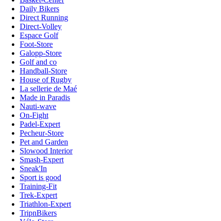
Daily Bikers
Direct Running
Direct-Volley
Espace Golf
Foot-Store
Galopp-Store
Golf and co
Handball-Store
House of Rugby
La sellerie de Maé
Made in Paradis
Nauti-wave
On-Fight
Padel-Expert
Pecheur-Store
Pet and Garden
Slowood Interior
Smash-Expert
Sneak'In
Sport is good
Training-Fit
Trek-Expert
Triathlon-Expert
TripnBikers