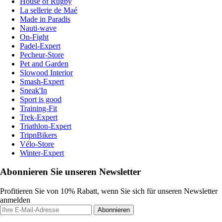
House of Rugby
La sellerie de Maé
Made in Paradis
Nauti-wave
On-Fight
Padel-Expert
Pecheur-Store
Pet and Garden
Slowood Interior
Smash-Expert
Sneak'In
Sport is good
Training-Fit
Trek-Expert
Triathlon-Expert
TripnBikers
Vélo-Store
Winter-Expert
Abonnieren Sie unseren Newsletter
Profitieren Sie von 10% Rabatt, wenn Sie sich für unseren Newsletter
anmelden
Abonnieren