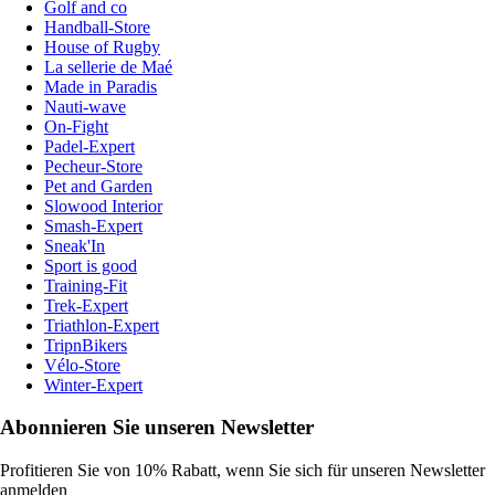
Golf and co
Handball-Store
House of Rugby
La sellerie de Maé
Made in Paradis
Nauti-wave
On-Fight
Padel-Expert
Pecheur-Store
Pet and Garden
Slowood Interior
Smash-Expert
Sneak'In
Sport is good
Training-Fit
Trek-Expert
Triathlon-Expert
TripnBikers
Vélo-Store
Winter-Expert
Abonnieren Sie unseren Newsletter
Profitieren Sie von 10% Rabatt, wenn Sie sich für unseren Newsletter
anmelden