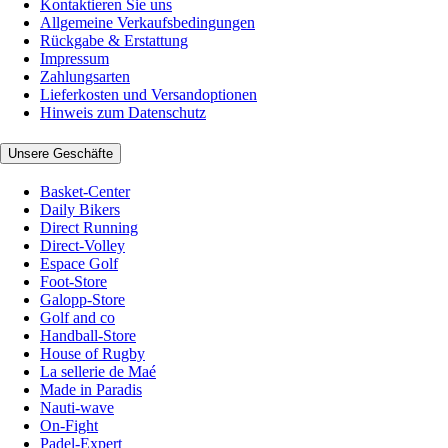
Kontaktieren Sie uns
Allgemeine Verkaufsbedingungen
Rückgabe & Erstattung
Impressum
Zahlungsarten
Lieferkosten und Versandoptionen
Hinweis zum Datenschutz
Unsere Geschäfte
Basket-Center
Daily Bikers
Direct Running
Direct-Volley
Espace Golf
Foot-Store
Galopp-Store
Golf and co
Handball-Store
House of Rugby
La sellerie de Maé
Made in Paradis
Nauti-wave
On-Fight
Padel-Expert