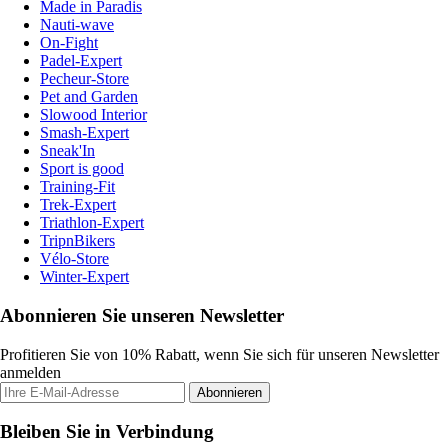
Made in Paradis
Nauti-wave
On-Fight
Padel-Expert
Pecheur-Store
Pet and Garden
Slowood Interior
Smash-Expert
Sneak'In
Sport is good
Training-Fit
Trek-Expert
Triathlon-Expert
TripnBikers
Vélo-Store
Winter-Expert
Abonnieren Sie unseren Newsletter
Profitieren Sie von 10% Rabatt, wenn Sie sich für unseren Newsletter
anmelden
Abonnieren
Bleiben Sie in Verbindung