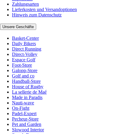
Zahlungsarten
Lieferkosten und Versandoptionen
Hinweis zum Datenschutz
Unsere Geschäfte
Basket-Center
Daily Bikers
Direct Running
Direct-Volley
Espace Golf
Foot-Store
Galopp-Store
Golf and co
Handball-Store
House of Rugby
La sellerie de Maé
Made in Paradis
Nauti-wave
On-Fight
Padel-Expert
Pecheur-Store
Pet and Garden
Slowood Interior