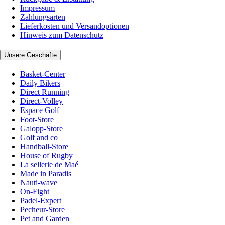
Impressum
Zahlungsarten
Lieferkosten und Versandoptionen
Hinweis zum Datenschutz
Unsere Geschäfte
Basket-Center
Daily Bikers
Direct Running
Direct-Volley
Espace Golf
Foot-Store
Galopp-Store
Golf and co
Handball-Store
House of Rugby
La sellerie de Maé
Made in Paradis
Nauti-wave
On-Fight
Padel-Expert
Pecheur-Store
Pet and Garden