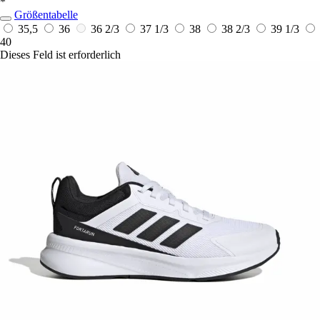
*
Größentabelle
35,5
36
36 2/3
37 1/3
38
38 2/3
39 1/3
40
Dieses Feld ist erforderlich