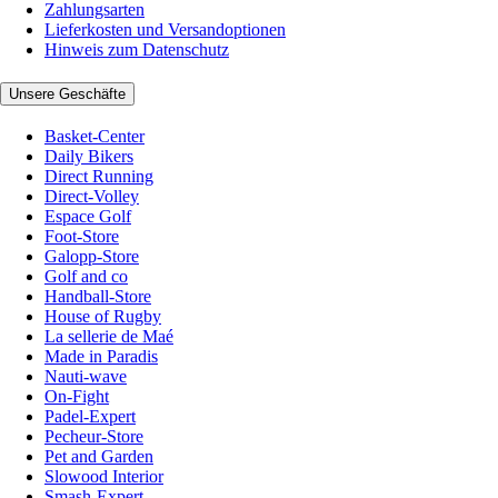
Zahlungsarten
Lieferkosten und Versandoptionen
Hinweis zum Datenschutz
Unsere Geschäfte
Basket-Center
Daily Bikers
Direct Running
Direct-Volley
Espace Golf
Foot-Store
Galopp-Store
Golf and co
Handball-Store
House of Rugby
La sellerie de Maé
Made in Paradis
Nauti-wave
On-Fight
Padel-Expert
Pecheur-Store
Pet and Garden
Slowood Interior
Smash-Expert