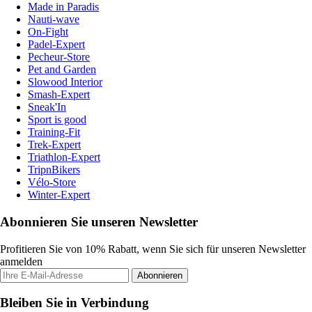
Made in Paradis
Nauti-wave
On-Fight
Padel-Expert
Pecheur-Store
Pet and Garden
Slowood Interior
Smash-Expert
Sneak'In
Sport is good
Training-Fit
Trek-Expert
Triathlon-Expert
TripnBikers
Vélo-Store
Winter-Expert
Abonnieren Sie unseren Newsletter
Profitieren Sie von 10% Rabatt, wenn Sie sich für unseren Newsletter
anmelden
Abonnieren
Bleiben Sie in Verbindung