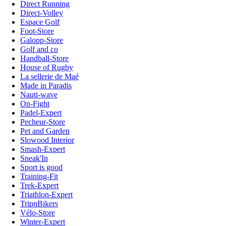
Direct Running
Direct-Volley
Espace Golf
Foot-Store
Galopp-Store
Golf and co
Handball-Store
House of Rugby
La sellerie de Maé
Made in Paradis
Nauti-wave
On-Fight
Padel-Expert
Pecheur-Store
Pet and Garden
Slowood Interior
Smash-Expert
Sneak'In
Sport is good
Training-Fit
Trek-Expert
Triathlon-Expert
TripnBikers
Vélo-Store
Winter-Expert