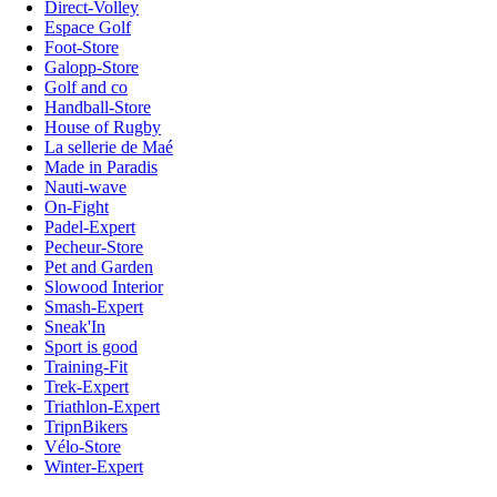
Direct-Volley
Espace Golf
Foot-Store
Galopp-Store
Golf and co
Handball-Store
House of Rugby
La sellerie de Maé
Made in Paradis
Nauti-wave
On-Fight
Padel-Expert
Pecheur-Store
Pet and Garden
Slowood Interior
Smash-Expert
Sneak'In
Sport is good
Training-Fit
Trek-Expert
Triathlon-Expert
TripnBikers
Vélo-Store
Winter-Expert