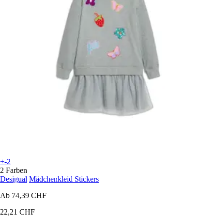
+-2
2 Farben
Desigual
Mädchenkleid Stickers
Ab
74,39 CHF
22,21 CHF