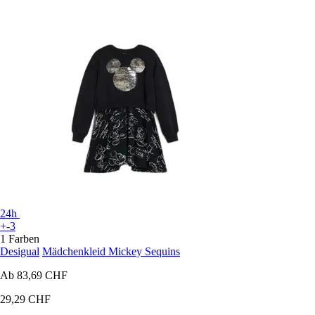
24h
+-3
1 Farben
Desigual
Mädchenkleid Mickey Sequins
Ab
83,69 CHF
29,29 CHF