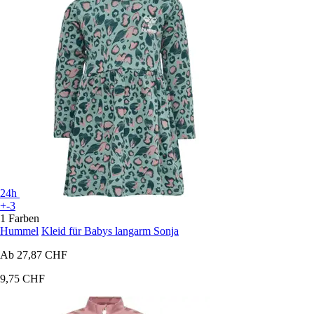
24h
+-3
1 Farben
Hummel
Kleid für Babys langarm Sonja
Ab
27,87 CHF
9,75 CHF