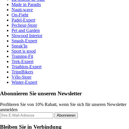
Made in Paradis
Nauti-wave
On-Fight
Padel-Expert
Pecheur-Store
Pet and Garden
Slowood Interior
Smash-Expert
Sneak'In
Sport is good
Training-Fit
Trek-Expert
Triathlon-Expert
TripnBikers
Vélo-Store
Winter-Expert
Abonnieren Sie unseren Newsletter
Profitieren Sie von 10% Rabatt, wenn Sie sich für unseren Newsletter
anmelden
Abonnieren
Bleiben Sie in Verbindung