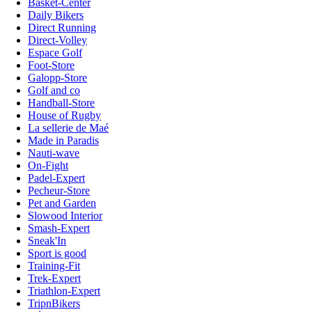
Basket-Center
Daily Bikers
Direct Running
Direct-Volley
Espace Golf
Foot-Store
Galopp-Store
Golf and co
Handball-Store
House of Rugby
La sellerie de Maé
Made in Paradis
Nauti-wave
On-Fight
Padel-Expert
Pecheur-Store
Pet and Garden
Slowood Interior
Smash-Expert
Sneak'In
Sport is good
Training-Fit
Trek-Expert
Triathlon-Expert
TripnBikers