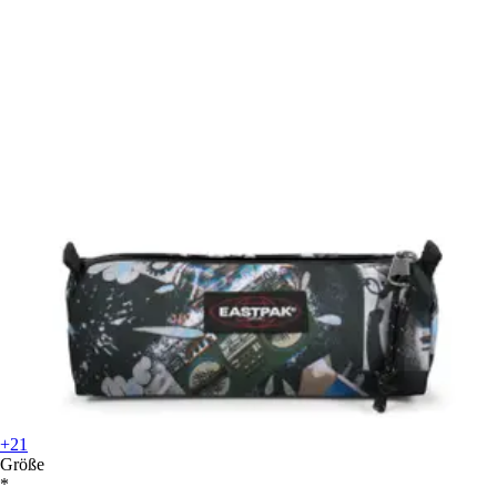
+21
Größe
*