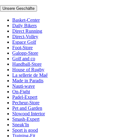
Unsere Geschäfte
Basket-Center
Daily Bikers
Direct Running
Direct-Volley
Espace Golf
Foot-Store
Galopp-Store
Golf and co
Handball-Store
House of Rugby
La sellerie de Maé
Made in Paradis
Nauti-wave
On-Fight
Padel-Expert
Pecheur-Store
Pet and Garden
Slowood Interior
Smash-Expert
Sneak'In
Sport is good
Training-Fit