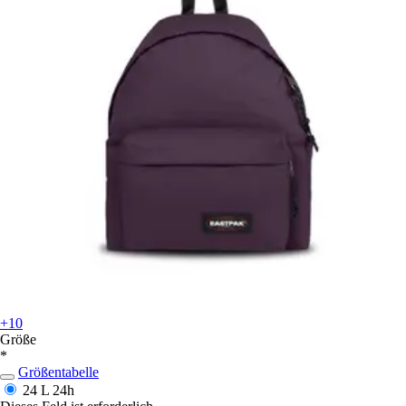
+10
Größe
*
Größentabelle
24 L
24h