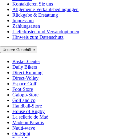
Kontaktieren Sie uns
Allgemeine Verkaufsbedingungen
Rückgabe & Erstattung
Impressum
Zahlungsarten
Lieferkosten und Versandoptionen
Hinweis zum Datenschutz
Unsere Geschäfte
Basket-Center
Daily Bikers
Direct Running
Direct-Volley
Espace Golf
Foot-Store
Galopp-Store
Golf and co
Handball-Store
House of Rugby
La sellerie de Maé
Made in Paradis
Nauti-wave
On-Fight