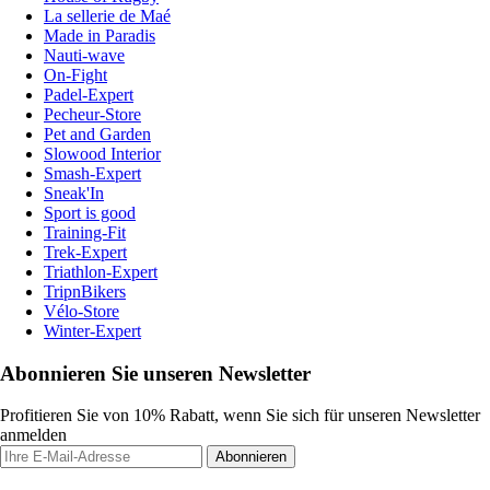
La sellerie de Maé
Made in Paradis
Nauti-wave
On-Fight
Padel-Expert
Pecheur-Store
Pet and Garden
Slowood Interior
Smash-Expert
Sneak'In
Sport is good
Training-Fit
Trek-Expert
Triathlon-Expert
TripnBikers
Vélo-Store
Winter-Expert
Abonnieren Sie unseren Newsletter
Profitieren Sie von 10% Rabatt, wenn Sie sich für unseren Newsletter
anmelden
Abonnieren