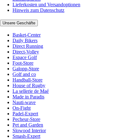
Lieferkosten und Versandoptionen
Hinweis zum Datenschutz
Unsere Geschäfte
Basket-Center
Daily Bikers
Direct Running
Direct-Volley
Espace Golf
Foot-Store
Galopp-Store
Golf and co
Handball-Store
House of Rugby
La sellerie de Maé
Made in Paradis
Nauti-wave
On-Fight
Padel-Expert
Pecheur-Store
Pet and Garden
Slowood Interior
Smash-Expert