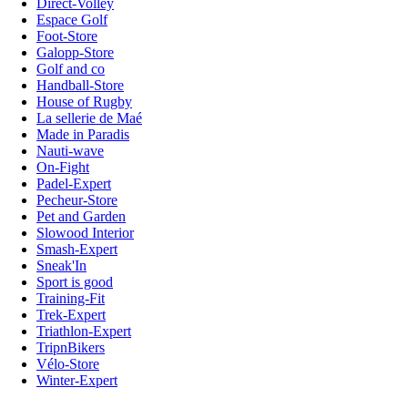
Direct-Volley
Espace Golf
Foot-Store
Galopp-Store
Golf and co
Handball-Store
House of Rugby
La sellerie de Maé
Made in Paradis
Nauti-wave
On-Fight
Padel-Expert
Pecheur-Store
Pet and Garden
Slowood Interior
Smash-Expert
Sneak'In
Sport is good
Training-Fit
Trek-Expert
Triathlon-Expert
TripnBikers
Vélo-Store
Winter-Expert