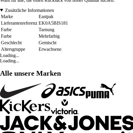
Wahl für alle, die einen Rucksack von hoher Qualität suchen.
Zusätzliche Informationen
Marke
Eastpak
Lieferantenreferenz
EK0A5BIS181
Farbe
Tarnung
Farbe
Mehrfarbig
Geschlecht
Gemischt
Altersgruppe
Erwachsene
Loading...
Loading...
Alle unsere Marken