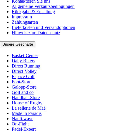
Kontaktieren Sie uns
Allgemeine Verkaufsbedingungen
Rückgabe & Erstattung
Impressum
Zahlungsarten
Lieferkosten und Versandoptionen
Hinweis zum Datenschutz
Unsere Geschäfte
Basket-Center
Daily Bikers
Direct Running
Direct-Volley
Espace Golf
Foot-Store
Galopp-Store
Golf and co
Handball-Store
House of Rugby
La sellerie de Maé
Made in Paradis
Nauti-wave
On-Fight
Padel-Expert