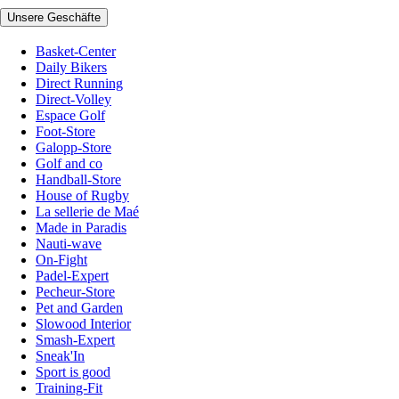
Unsere Geschäfte
Basket-Center
Daily Bikers
Direct Running
Direct-Volley
Espace Golf
Foot-Store
Galopp-Store
Golf and co
Handball-Store
House of Rugby
La sellerie de Maé
Made in Paradis
Nauti-wave
On-Fight
Padel-Expert
Pecheur-Store
Pet and Garden
Slowood Interior
Smash-Expert
Sneak'In
Sport is good
Training-Fit