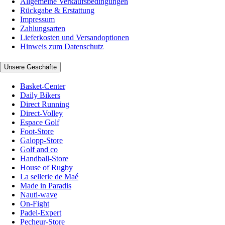
Allgemeine Verkaufsbedingungen
Rückgabe & Erstattung
Impressum
Zahlungsarten
Lieferkosten und Versandoptionen
Hinweis zum Datenschutz
Unsere Geschäfte
Basket-Center
Daily Bikers
Direct Running
Direct-Volley
Espace Golf
Foot-Store
Galopp-Store
Golf and co
Handball-Store
House of Rugby
La sellerie de Maé
Made in Paradis
Nauti-wave
On-Fight
Padel-Expert
Pecheur-Store