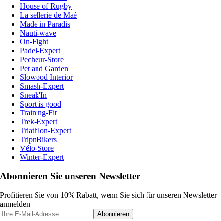
House of Rugby
La sellerie de Maé
Made in Paradis
Nauti-wave
On-Fight
Padel-Expert
Pecheur-Store
Pet and Garden
Slowood Interior
Smash-Expert
Sneak'In
Sport is good
Training-Fit
Trek-Expert
Triathlon-Expert
TripnBikers
Vélo-Store
Winter-Expert
Abonnieren Sie unseren Newsletter
Profitieren Sie von 10% Rabatt, wenn Sie sich für unseren Newsletter
anmelden
Abonnieren