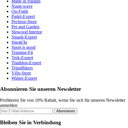
Made in Paradis
Nauti-wave
On-Fight
Padel-Expert
Pecheur-Store
Pet and Garden
Slowood Interior
Smash-Expert
Sneak'In
Sport is good
Training-Fit
Trek-Expert
Triathlon-Expert
TripnBikers
Vélo-Store
Winter-Expert
Abonnieren Sie unseren Newsletter
Profitieren Sie von 10% Rabatt, wenn Sie sich für unseren Newsletter
anmelden
Abonnieren
Bleiben Sie in Verbindung