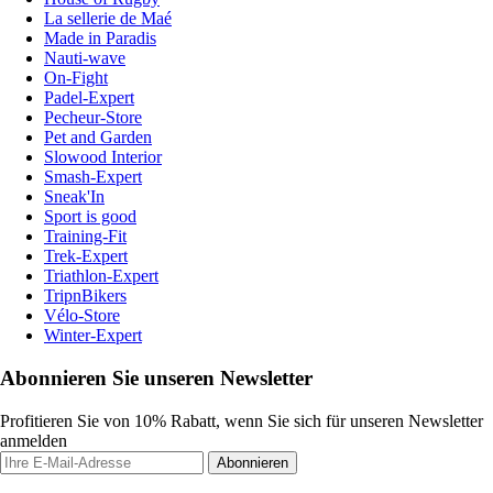
La sellerie de Maé
Made in Paradis
Nauti-wave
On-Fight
Padel-Expert
Pecheur-Store
Pet and Garden
Slowood Interior
Smash-Expert
Sneak'In
Sport is good
Training-Fit
Trek-Expert
Triathlon-Expert
TripnBikers
Vélo-Store
Winter-Expert
Abonnieren Sie unseren Newsletter
Profitieren Sie von 10% Rabatt, wenn Sie sich für unseren Newsletter
anmelden
Abonnieren