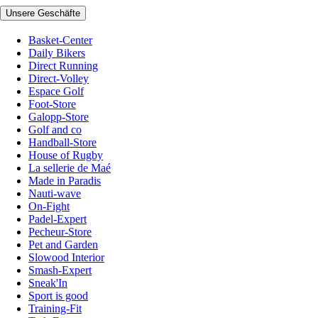
Unsere Geschäfte
Basket-Center
Daily Bikers
Direct Running
Direct-Volley
Espace Golf
Foot-Store
Galopp-Store
Golf and co
Handball-Store
House of Rugby
La sellerie de Maé
Made in Paradis
Nauti-wave
On-Fight
Padel-Expert
Pecheur-Store
Pet and Garden
Slowood Interior
Smash-Expert
Sneak'In
Sport is good
Training-Fit