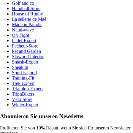
Golf and co
Handball-Store
House of Rugby
La sellerie de Maé
Made in Paradis
Nauti-wave
On-Fight
Padel-Expert
Pecheur-Store
Pet and Garden
Slowood Interior
Smash-Expert
Sneak'In
Sport is good
Training-Fit
Trek-Expert
Triathlon-Expert
TripnBikers
Vélo-Store
Winter-Expert
Abonnieren Sie unseren Newsletter
Profitieren Sie von 10% Rabatt, wenn Sie sich für unseren Newsletter