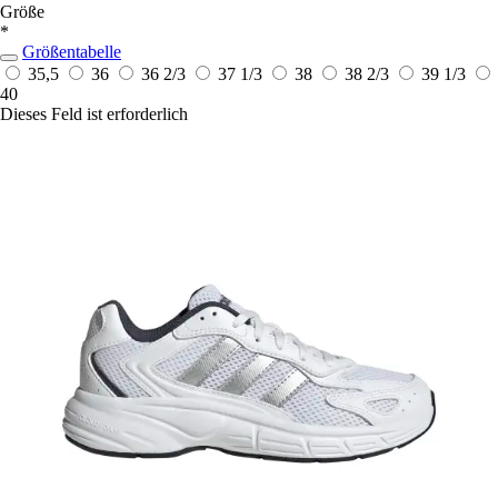
Größe
*
Größentabelle
35,5
36
36 2/3
37 1/3
38
38 2/3
39 1/3
40
Dieses Feld ist erforderlich