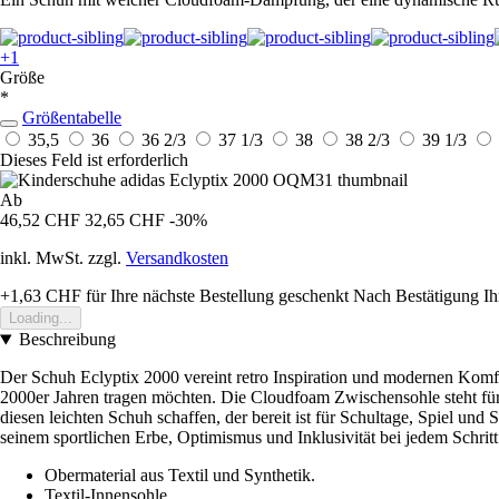
+1
Größe
*
Größentabelle
35,5
36
36 2/3
37 1/3
38
38 2/3
39 1/3
Dieses Feld ist erforderlich
Ab
46,52 CHF
32,65 CHF
-30%
inkl. MwSt. zzgl.
Versandkosten
+1,63 CHF
für Ihre nächste Bestellung geschenkt
Nach Bestätigung Ih
Loading...
Beschreibung
Der Schuh Eclyptix 2000 vereint retro Inspiration und modernen Komfor
2000er Jahren tragen möchten. Die Cloudfoam Zwischensohle steht fü
diesen leichten Schuh schaffen, der bereit ist für Schultage, Spiel und
seinem sportlichen Erbe, Optimismus und Inklusivität bei jedem Schritt
Obermaterial aus Textil und Synthetik.
Textil-Innensohle.