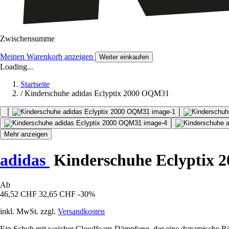
Zwischensumme
Meinen Warenkorb anzeigen
Weiter einkaufen
Loading...
Startseite
/
Kinderschuhe adidas Eclyptix 2000 OQM31
Mehr anzeigen
adidas
Kinderschuhe Eclyptix
Ab
46,52 CHF
32,65 CHF
-30%
inkl. MwSt. zzgl.
Versandkosten
Ein Schuh mit weicher Cloudfoam-Dämpfung, der eine dynamische Rüc