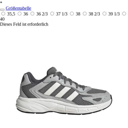
*
Größentabelle
35,5
36
36 2/3
37 1/3
38
38 2/3
39 1/3
40
Dieses Feld ist erforderlich