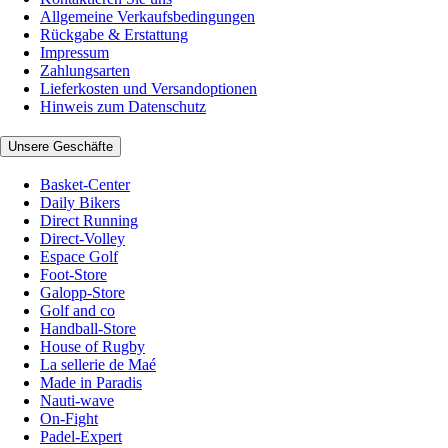
Allgemeine Verkaufsbedingungen
Rückgabe & Erstattung
Impressum
Zahlungsarten
Lieferkosten und Versandoptionen
Hinweis zum Datenschutz
Unsere Geschäfte
Basket-Center
Daily Bikers
Direct Running
Direct-Volley
Espace Golf
Foot-Store
Galopp-Store
Golf and co
Handball-Store
House of Rugby
La sellerie de Maé
Made in Paradis
Nauti-wave
On-Fight
Padel-Expert